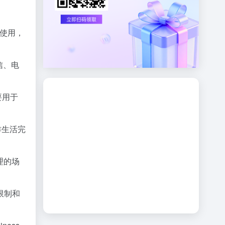
和使用，
信、电
要用于
工作生活完
理的场
限制和