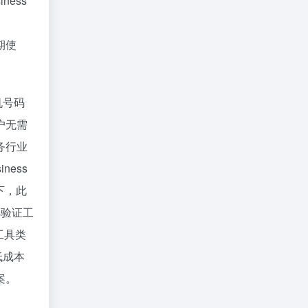
ness
期使
机号码
户无需
务行业
ess
下，此
ss验证工
工具类
低成本
案。