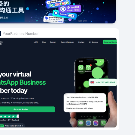
YourBusinessNumber