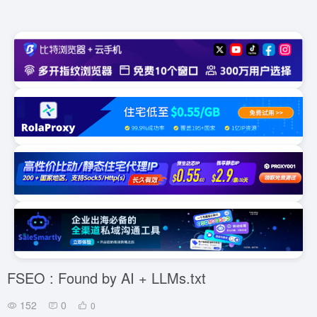
FSEO : Found by AI + LLMs.txt
152
0
0