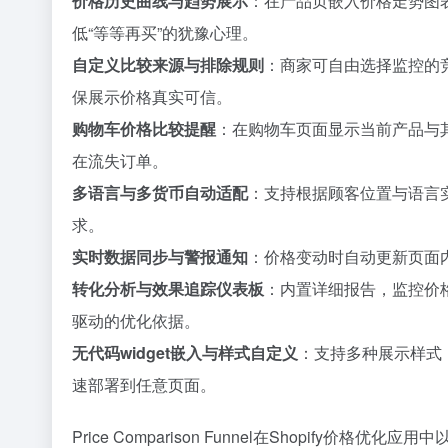
价格历史曲线与趋势展示
：在产品页嵌入价格走势图表
低“等等再买”的犹豫心理。
自定义比较来源与排除规则
：商家可自由选择监控的
保展示价格真实可信。
购物车价格比较提醒
：在购物车页面显示当前产品与
在流失订单。
多语言与多货币自动适配
：支持根据顾客位置与语言
求。
实时数据同步与警报通知
：价格变动时自动更新页面
转化分析与效果追踪仪表板
：内置详细报告，监控价
驱动的优化依据。
无代码widget嵌入与样式自定义
：支持多种展示样式
速部署到任意页面。
Price Comparison Funnel在Shopif