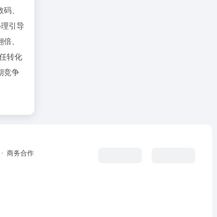
数码、
心理引导
翻倍、
信任转化
期竞争
商务合作