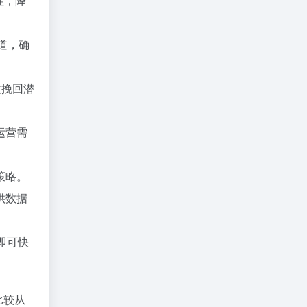
性，降
道，确
效挽回潜
运营需
策略。
供数据
即可快
格比较从