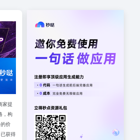
商商家提
格，构
手的价
，已获得