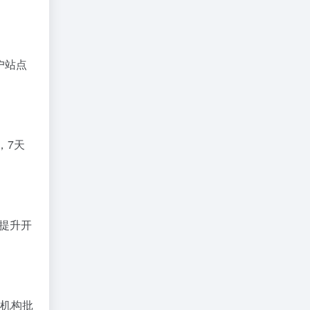
户站点
，7天
幅提升开
理机构批