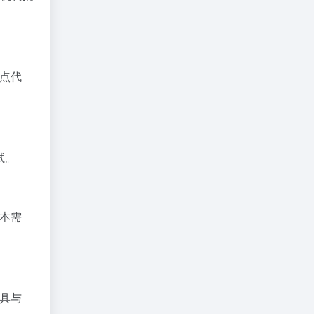
站点代
试。
脚本需
工具与