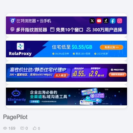
PagePilot
169
0
0