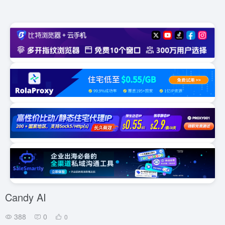
Candy AI
388
0
0