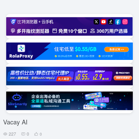
Vacay AI
227
0
0