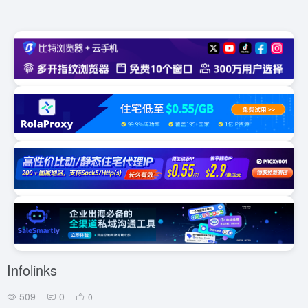
Infolinks
509
0
0