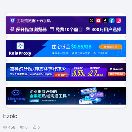
Ezoic
456
0
0