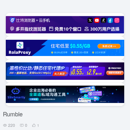
Rumble
220
0
1