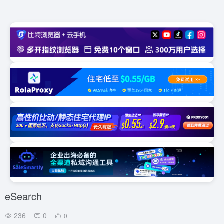
eSearch
236
0
0