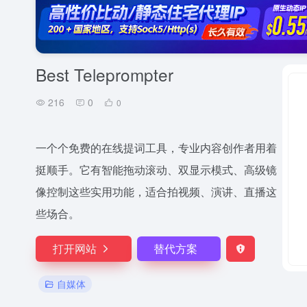
Best Teleprompter
216
0
0
一个个免费的在线提词工具，专业内容创作者用着
挺顺手。它有智能拖动滚动、双显示模式、高级镜
像控制这些实用功能，适合拍视频、演讲、直播这
些场合。
打开网站
替代方案
自媒体