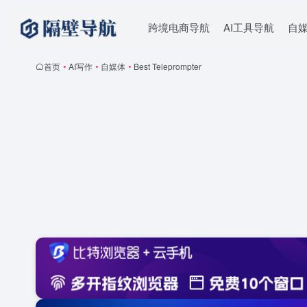
跨境电商导航
AI工具导航
自
首页
•
AI写作
•
自媒体
•
Best Teleprompter