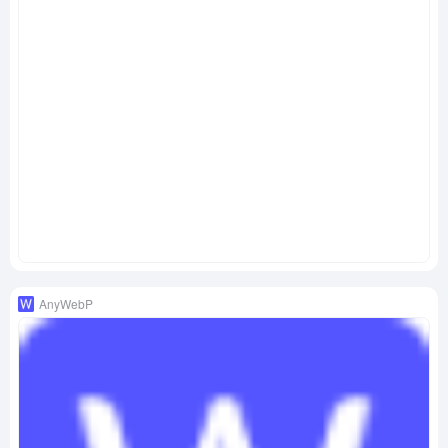
AnyWebP