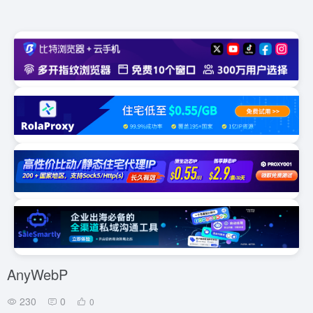
AnyWebP
230
0
0