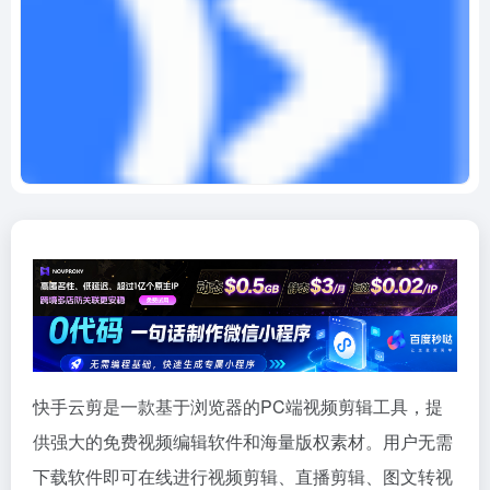
快手云剪是一款基于浏览器的PC端视频剪辑工具，提
供强大的免费视频编辑软件和海量版权素材。用户无需
下载软件即可在线进行视频剪辑、直播剪辑、图文转视