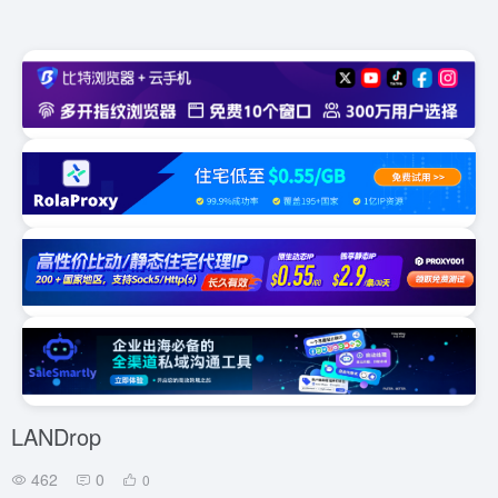
LANDrop
462
0
0