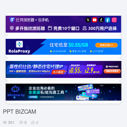
PPT BIZCAM
361
0
0