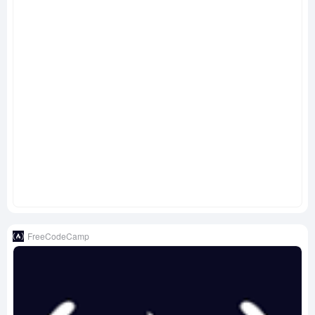
FreeCodeCamp