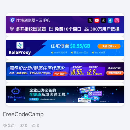
FreeCodeCamp
321
0
0