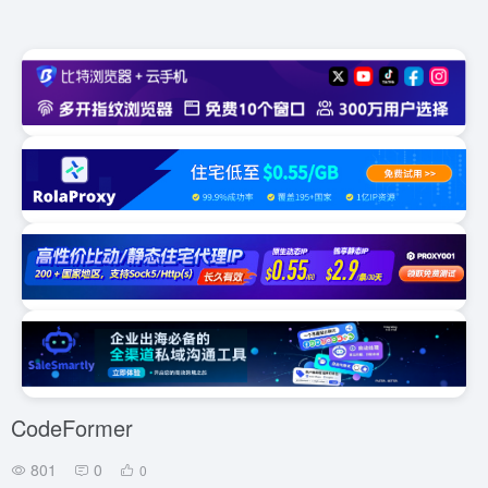
CodeFormer
801
0
0