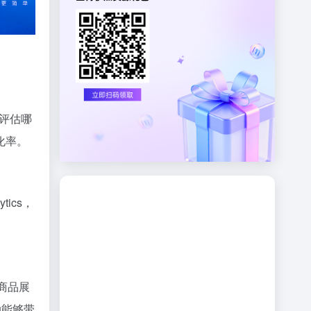
以评估哪
化率。
tics，
商品展
动能够带