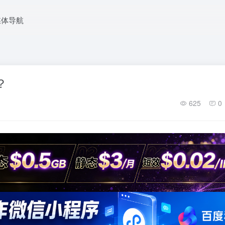
媒体导航
？
625
0