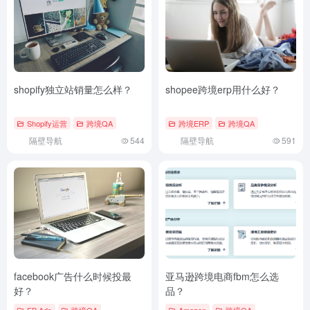
shopify独立站销量怎么样？
shopee跨境erp用什么好？
Shopify运营
跨境QA
跨境ERP
跨境QA
隔壁导航
544
隔壁导航
591
facebook广告什么时候投最
亚马逊跨境电商fbm怎么选
好？
品？
FB Ads
跨境QA
Amazon
跨境QA