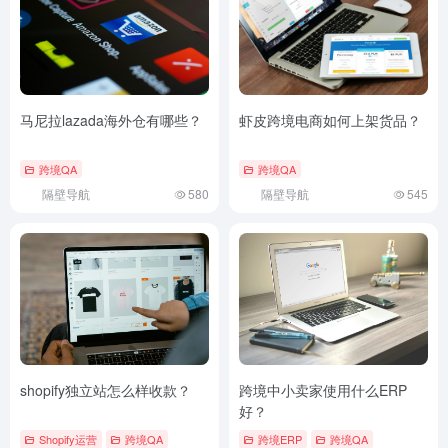
马尼拉lazada海外仓有哪些？
虾皮跨境电商如何上架货品？
跨境QA
跨境QA
隔壁导航
580
隔壁导航
545
shopify独立站怎么样收款？
跨境中小卖家使用什么ERP
好？
Shopify运营
跨境QA
跨境ERP
跨境QA