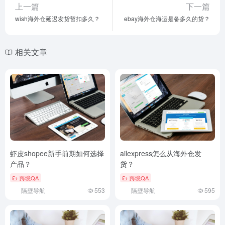
上一篇
下一篇
wish海外仓延迟发货暂扣多久？
ebay海外仓海运是备多久的货？
相关文章
虾皮shopee新手前期如何选择
ailexpress怎么从海外仓发
产品？
货？
跨境QA
跨境QA
隔壁导航
553
隔壁导航
595