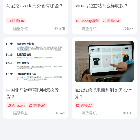
马尼拉lazada海外仓有哪些？
shopify独立站怎么样收款？
跨境QA
Shopify运营
跨境QA
隔壁导航
579
隔壁导航
533
中国亚马逊电商FAM怎么发
lazada跨境电商利润是怎么计
货？
算？
Amazon
跨境QA
跨境QA
隔壁导航
541
隔壁导航
618