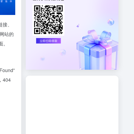
链接、
响网站的
面。
und”
404